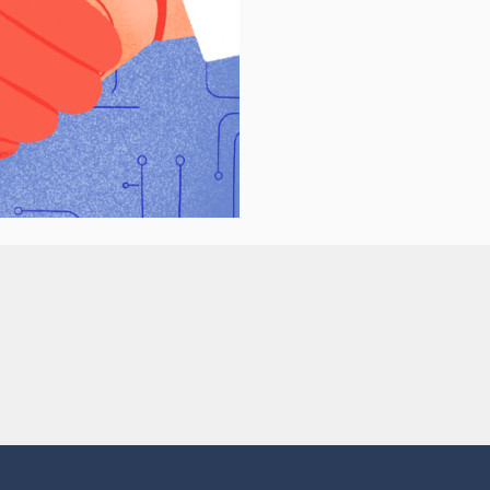
dades que no se pueden
engorrosos trámites y pérdi
er, una de ellas es
tiempo. Por esta razón, el G
icarnos o tener
de la Ciudad de México ha
bantes de toda clase. Este
comenzado un proceso de
caso de ciertos documentos
digitalización (como la base 
n este momento, podríamos
existe de las actas de nacimi
 a necesitar. El tiempo que
Sin embargo, por el moment
en casa también podría ser
base no se encuentra dispon
para organizar tus
en línea por lo cual hay que 
ntos y aprovechar las
en persona a la Oficina Centr
ientas tecnológicas que
Registro Civil ubicada en: A
n para realizar aquellos
Arcos de Belén # 19, esquin
es que pueden hacerse sin
Doctor Andrade en la coloni
e casa. Por estas razones,
Doctores, delegación Cuauh
s instancias oficiales han
Se encuentra a una cuadra d
do o mejorado sus trámites
estación de metro Salto del 
ea, y hemos reunido
Sus horarios de atención so
ación sobre ellos para ti...
lunes a jueves de 8:00 a 18:0