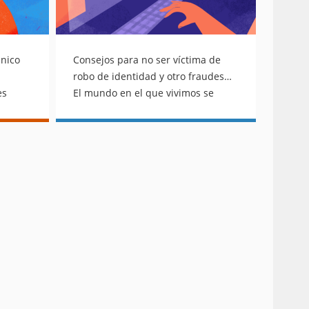
único
Consejos para no ser víctima de
robo de identidad y otro fraudes…
es
El mundo en el que vivimos se
. Ya
transforma rápidamente. De entre
un
los muchos cambios que se han
te o
originado en las últimas décadas,
stado
destacan el surgimiento de las
 son el
identidades virtuales y el uso de la
para
tecnología para trámites de todo
n
tipo. Esto, con todo y sus grandes
beneficios, también implica
a
muchos riesgos que incluyen los
hos de
fraudes virtuales y el robo de
resos,
identidad. De acuerdo con datos
idas,
del Banco de México, en nuestro
emas,
país, el delito de robo de identidad