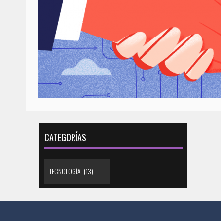
capital mexicana reconocen los
necesi
derechos de la comunidad
pospon
LGBTTTI. En 2014, el gobierno de la
identif
ciudad reformó el Código Civil de
compro
la Ciudad de México para avalar el
es el 
derecho de todas las personas al
que, e
reconocimiento de su identidad de
llegar
género a través de un
pasas 
procedimiento administrativo. Por
usado 
ello, una gran cantidad de
docume
personas han podido realizar su
herram
CATEGORÍAS
cambio de identidad de género
existe
aquí —gente nacida en la Ciudad
trámit
de México y también proveniente
salir d
de otros estados de la república.
alguna
Este trámite implica hacer
inicia
modificaciones en el acta de
en lín
nacimiento (que puede
inform