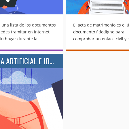
s una lista de los documentos
El acta de matrimonio es el 
edes tramitar en internet
documento fidedigno para
tu hogar durante la
comprobar un enlace civil y 
tena… La reciente
emitida por el Registro Civil
ia de coronavirus ha
sea para hacer hacer valer 
MAAT.AI Y OCF GROUP: INTELIGENCIA ARTIFICIAL E IDENTIDAD DIGITAL
ado el aislamiento de una
testamento, algún otro trámi
arte de la población del
simplemente demostrar tu e
 México no es la excepción.
civil, las actas de matrimonio
risis también ha implicado el
único documento fidedigno 
 total o parcial, de muchas
comprobar tu enlace civil co
as en las que normalmente
alguien y son emitidas por el
amos trámites y solicitamos
Registro Civil donde la parej
ntos oficiales. Es necesario
contrajo nupcias. Como muc
r las recomendaciones de
los documentos oficiales imp
toridades sanitarias, pero
están sujetas a daños o pérd
n en cierto que hay
que pueden ocasionar probl