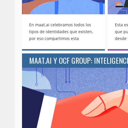
En maat.ai celebramos todos los
Esta e
tipos de identidades que existen,
que pu
por eso compartimos esta
desde 
información útil para hacer un
cuaren
cambio de identidad de género…
pandem
Este 27 de junio se celebra el Día
implic
Internacional del Orgullo LGBTTTI.
gran p
A la hora de solicitar cambios en
mundo.
documentos oficiales, esta
Esta c
comunidad podría enfrentar un
cierre,
sinfín de complicaciones. Por esa
oficin
razón y para celebrar su día,
realiz
hemos reunido información útil
docume
para solicitar y tramitar el cambio
atende
de identidad de género en la
las au
Ciudad de México. Las leyes de la
tambié