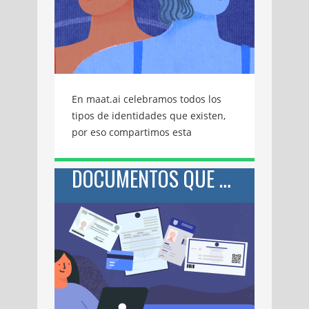
En maat.ai celebramos todos los
tipos de identidades que existen,
por eso compartimos esta
información útil para hacer un
cambio de identidad de género…
DOCUMENTOS QUE PUEDES TRAMITAR EN LÍNEA ESTA CUARENTENA
Este 27 de junio se celebra el Día
Internacional del Orgullo LGBTTTI.
A la hora de solicitar cambios en
documentos oficiales, esta
comunidad podría enfrentar un
sinfín de complicaciones. Por esa
razón y para celebrar su día,
hemos reunido información útil