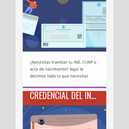
¿Necesitas tramitar tu INE, CURP o
acta de nacimiento? Aquí te
decimos todo lo que necesitas
saber para hacerlo… No importa
quien seas o a qué te dediques,
CREDENCIAL DEL INE: TRAMÍTALA EN 7 PASOS
todos necesitamos identificarnos y
tramitar una serie de documentos
de identificación personal. Muchas
veces los trámites y requisitos para
conseguirlo son tediosos y